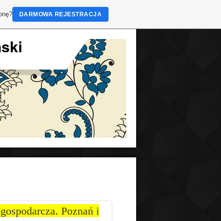
ronę?
DARMOWA REJESTRACJA
ński
a gospodarcza. Poznań i