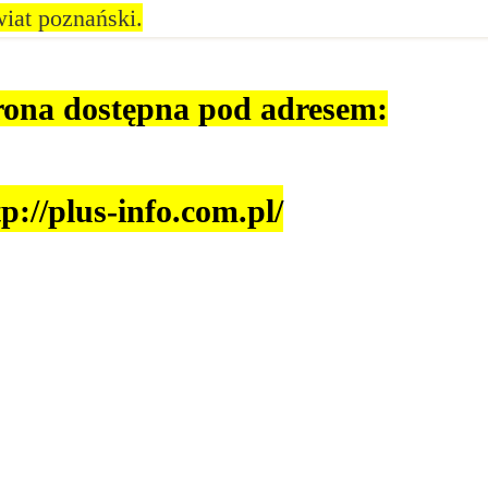
iat poznański.
rona dostępna pod adresem:
tp://plus-info.com.pl/