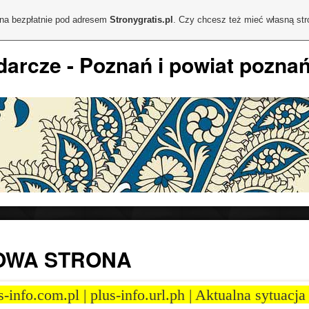
ona bezpłatnie pod adresem
Stronygratis.pl
. Czy chcesz też mieć własną st
arcze - Poznań i powiat pozna
OWA STRONA
s-info.com.pl | plus-info.url.ph | Aktualna sytuacj