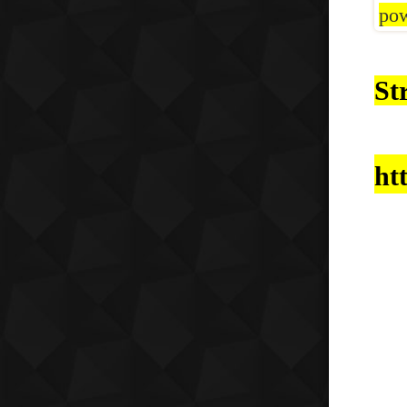
pow
St
ht