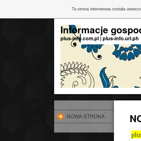
Ta strona internetowa została utworz
Informacje gospod
plus-info.com.pl | plus-info.url.ph
N
NOWA STRONA
plu